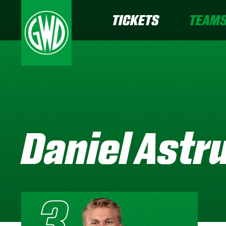
TICKETS
TEAM
Daniel Astr
3