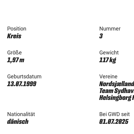
Position
Nummer
Kreis
3
Größe
Gewicht
1,97 m
117 kg
Geburtsdatum
Vereine
13.07.1999
Nordsjælland
Team Sydhavs
Helsingborg 
Nationalität
Bei GWD seit
dänisch
01.07.2025