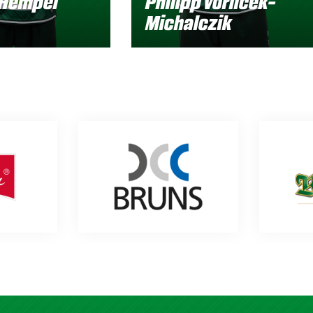
 Hempel
Philipp Vorlicek-
Michalczik