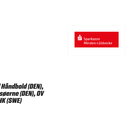
 Håndbold (DEN),
øerne (DEN), OV
HK (SWE)