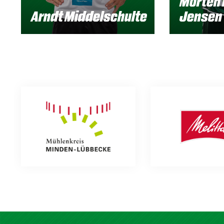
Morten
Arndt Middelschulte
Jensen