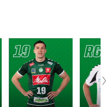
19
RG