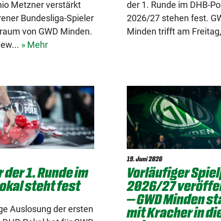
io Metzner verstärkt
der 1. Runde im DHB-Po
rener Bundesliga-Spieler
2026/27 stehen fest. 
kraum von GWD Minden.
Minden trifft am Freitag,
iew...
» Mehr
19. Juni 2026
 der 1. Runde im
Vorläufiger Spie
kal steht fest
2026/27 veröffe
– GWD Minden st
mit Kracher in di
ge Auslosung der ersten