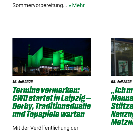
Sommervorbereitung...
» Mehr
16. Juli 2026
08. Juli 2026
Termine vormerken:
„Ich m
GWD startet in Leipzig –
Manns
Derby, Traditionsduelle
Stütze
und Topspiele warten
Neuzu
Metzne
Mit der Veröffentlichung der