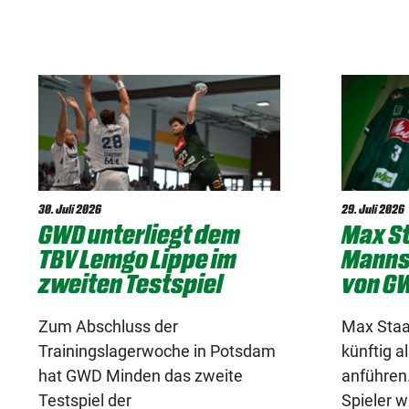
30. Juli 2026
29. Juli 2026
GWD unterliegt dem
Max St
TBV Lemgo Lippe im
Manns
zweiten Testspiel
von G
Zum Abschluss der
Max Staa
Trainingslagerwoche in Potsdam
künftig 
hat GWD Minden das zweite
anführen
Testspiel der
Spieler w