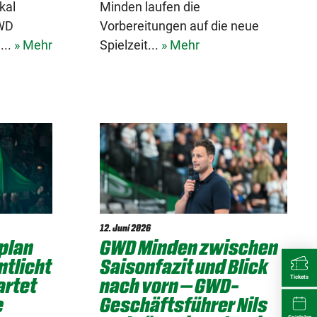
kal
Minden laufen die
GWD
Vorbereitungen auf die neue
...
» Mehr
Spielzeit...
» Mehr
12. Juni 2026
lplan
GWD Minden zwischen
ntlicht
Saisonfazit und Blick
artet
nach vorn – GWD-
Tickets
e
Geschäftsführer Nils
Spielplan