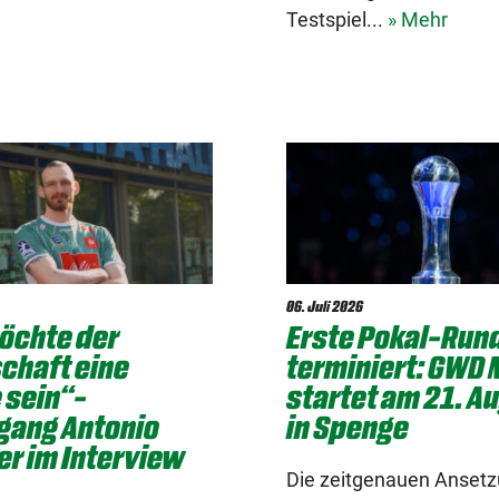
Testspiel...
» Mehr
06. Juli 2026
öchte der
Erste Pokal-Run
chaft eine
terminiert: GWD
 sein“-
startet am 21. A
gang Antonio
in Spenge
r im Interview
Die zeitgenauen Anset