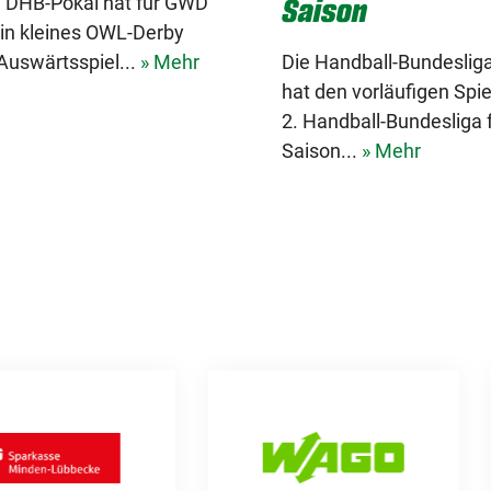
Saison
 DHB-Pokal hat für GWD
in kleines OWL-Derby
Auswärtsspiel...
» Mehr
Die Handball-Bundesli
hat den vorläufigen Spie
2. Handball-Bundesliga f
Saison...
» Mehr