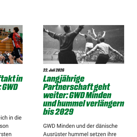
22. Juli 2026
takt in
Langjährige
: GWD
Partnerschaft geht
weiter: GWD Minden
und hummel verlängern
bis 2029
ch in die
ison
GWD Minden und der dänische
rsten
Ausrüster hummel setzen ihre