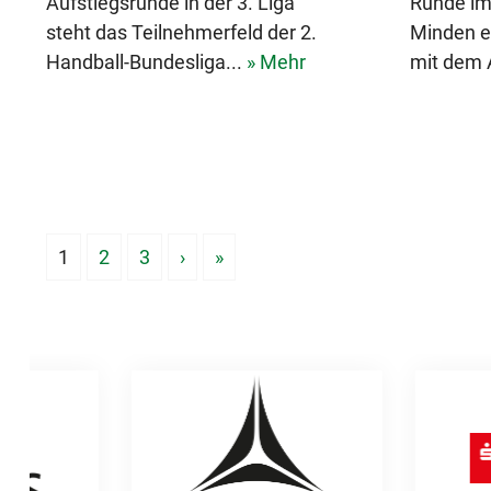
Aufstiegsrunde in der 3. Liga
Runde im
steht das Teilnehmerfeld der 2.
Minden e
Handball-Bundesliga...
» Mehr
mit dem 
1
2
3
›
»