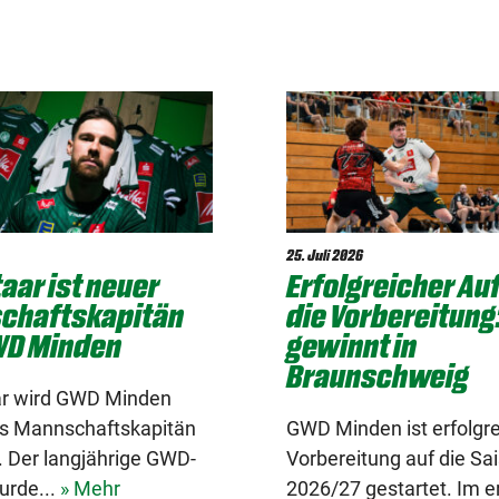
25. Juli 2026
aar ist neuer
Erfolgreicher Auf
chaftskapitän
die Vorbereitung
WD Minden
gewinnt in
Braunschweig
r wird GWD Minden
als Mannschaftskapitän
GWD Minden ist erfolgrei
. Der langjährige GWD-
Vorbereitung auf die Sa
urde...
» Mehr
2026/27 gestartet. Im e