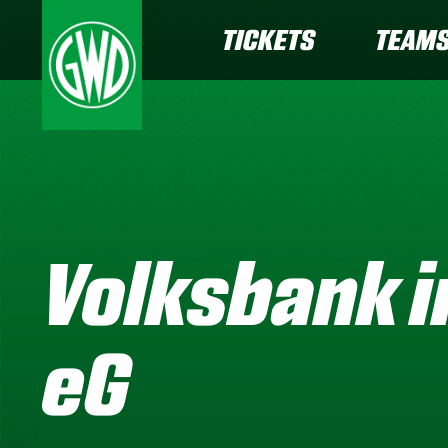
TICKETS
TEAM
Volksbank i
eG