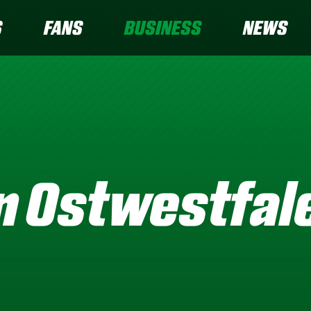
S
FANS
BUSINESS
NEWS
n Ostwestfal