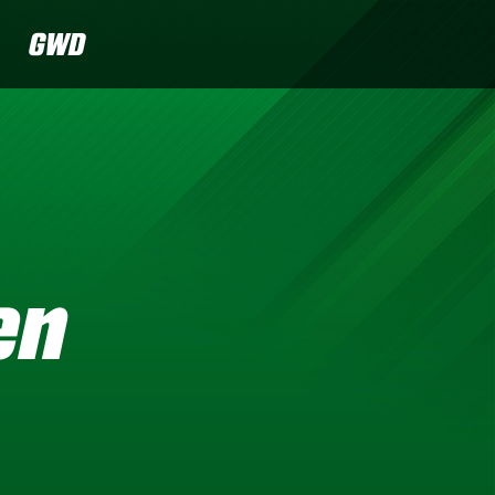
GWD
en