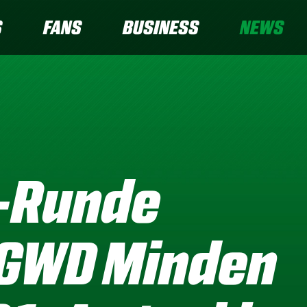
S
FANS
BUSINESS
NEWS
l-Runde
 GWD Minden